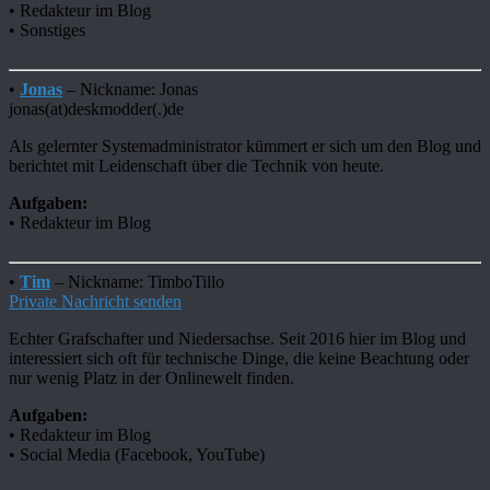
• Redakteur im Blog
• Sonstiges
•
Jonas
– Nickname: Jonas
jonas(at)deskmodder(.)de
Als gelernter Systemadministrator kümmert er sich um den Blog und
berichtet mit Leidenschaft über die Technik von heute.
Aufgaben:
• Redakteur im Blog
•
Tim
– Nickname: TimboTillo
Private Nachricht senden
Echter Grafschafter und Niedersachse. Seit 2016 hier im Blog und
interessiert sich oft für technische Dinge, die keine Beachtung oder
nur wenig Platz in der Onlinewelt finden.
Aufgaben:
• Redakteur im Blog
• Social Media (Facebook, YouTube)