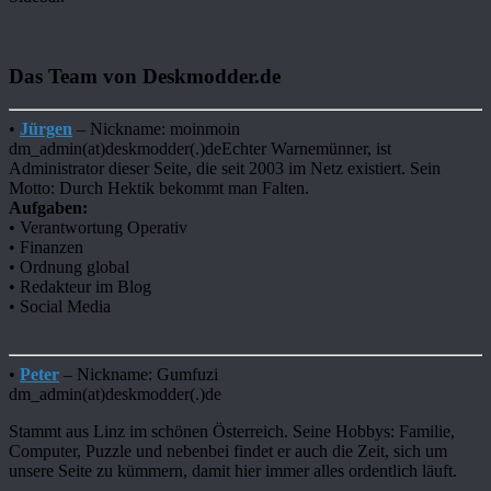
Das Team von Deskmodder.de
•
Jürgen
– Nickname: moinmoin
dm_admin(at)deskmodder(.)deEchter Warnemünner, ist
Administrator dieser Seite, die seit 2003 im Netz existiert. Sein
Motto: Durch Hektik bekommt man Falten.
Aufgaben:
• Verantwortung Operativ
• Finanzen
• Ordnung global
• Redakteur im Blog
• Social Media
•
Peter
– Nickname: Gumfuzi
dm_admin(at)deskmodder(.)de
Stammt aus Linz im schönen Österreich. Seine Hobbys: Familie,
Computer, Puzzle und nebenbei findet er auch die Zeit, sich um
unsere Seite zu kümmern, damit hier immer alles ordentlich läuft.