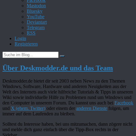
Facebook
Mastodon
Bluesky
YouTube
Deviantart
Telegram
RSS
Login
Registrieren
Über Deskmodder.de und das Team
Deskmodder.de bietet dir seit 2003 neben News zu den Themen
Windows, Software, Hardware und anderen Neuigkeiten aus der
Welt des Internets auch viele hilfreiche Tutorials & Tipps in unserem
Wiki sowie individuelle Hilfe zu Problemen rund um Windows und
den Computer in unserem Forum. Du kannst uns auch bei
Facebook
und
X (ehem. Twitter)
oder einem der
anderen Dienste
folgen, um
immer auf dem Laufenden zu bleiben.
Solltest du Interesse haben, bei uns mitzumachen, dann zögere nicht
und melde dich ganz einfach über die Tipp-Box rechts in der
Sidebar.