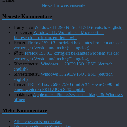
Danke! 🤍
News-Hinweis einsenden
Neueste Kommentare
Harry S
zu
Windows 11 29639 ISO / ESD (deutsch, english)
Torsten
zu
Windows 11: Worauf sich Microsoft bis
Jahresende noch konzentrieren will
Ben
zu
Firefox 153.0.3 korrigiert bekanntes Problem aus der
vorherigen Version und mehr (Changelog)
紫
zu
Firefox 153.0.3 korrigiert bekanntes Problem aus der
vorherigen Version und mehr (Changelog)
Silvesternet
zu
Windows 11 29639 ISO / ESD (deutsch,
english)
Silvesternet
zu
Windows 11 29639 ISO / ESD (deutsch,
english)
Ben
zu
FRITZ!Box 7690, 7590 (und AX), sowie 5690 mit
einem weiteren FRITZ!OS 8.40 Update
chakko
zu
Apple muss iPhone-Zwischenablage für Windows
öffnen
Mehr Kommentare
Alle neuesten Kommentare
Die letzten eigenen Kommentare