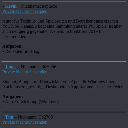
•
Kevin
– Nickname: kepuexe
Private Nachricht senden
Autor für Technik- und Spieleseiten und Betreiber eines eigenen
YouTube-Kanals. Pflegt eine Sammlung älterer PC-Spiele, ist aber
auch neugierig gegenüber Neuem. Schreibt seit 2019 für
Deskmodder.
Aufgaben:
• Redakteur im Blog
•
Jonas
– Nickname: 3dz9j56
Private Nachricht senden
Student, Blogger und Entwickler von Apps für Windows Phone.
Auch unsere großartige Deskmodder-App stammt aus seiner Feder.
Aufgaben:
• App-Entwicklung (Windows)
•
Tim
– Nickname: Tb2706
Private Nachricht senden