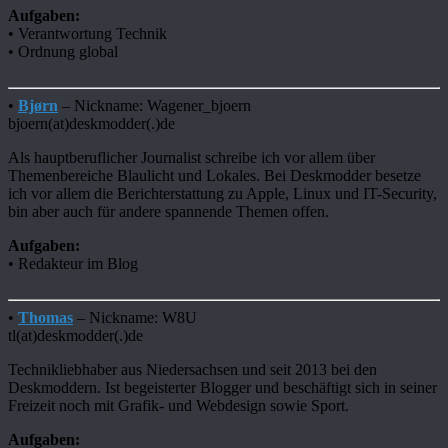
Aufgaben:
• Verantwortung Technik
• Ordnung global
•
Bjørn
– Nickname: Wagener_bjoern
bjoern(at)deskmodder(.)de
Als hauptberuflicher Journalist schreibe ich vor allem über
Themenbereiche Blaulicht und Lokales. Bei Deskmodder besetze
ich vor allem die Berichterstattung zu Apple, Linux und IT-Security,
bin aber auch für andere spannende Themen offen.
Aufgaben:
• Redakteur im Blog
•
Thomas
– Nickname: W8U
tl(at)deskmodder(.)de
Technikliebhaber aus Niedersachsen und seit 2013 bei den
Deskmoddern. Ist begeisterter Blogger und beschäftigt sich in seiner
Freizeit noch mit Grafik- und Webdesign sowie Sport.
Aufgaben: