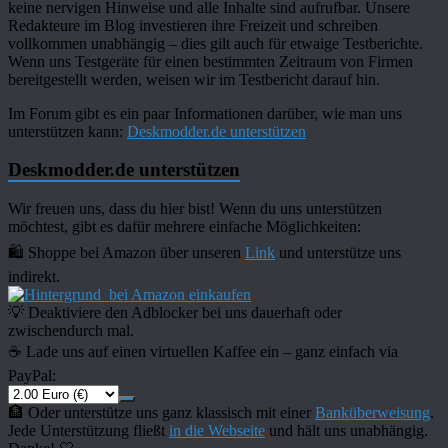
keine nervigen Hinweise und alle Inhalte sind aufrufbar. Unsere
Redakteure im Blog investieren ihre Freizeit und schreiben
vollkommen unabhängig – dies gilt auch für etwaige Testberichte.
Wenn uns Testgeräte für einen bestimmten Zeitraum von Firmen
bereitgestellt werden, weisen wir im Testbericht darauf hin.
Im Forum gibt es ein paar Informationen darüber, wie man uns
unterstützen kann:
Deskmodder.de unterstützen
Deskmodder.de unterstützen
Wir freuen uns, dass du hier bist! Wenn du uns unterstützen
möchtest, gibt es dafür mehrere einfache Möglichkeiten:
🛍️ Shoppe bei Amazon über unseren
Link
und unterstütze uns
indirekt.
bei Amazon einkaufen
💡 Deaktiviere den Adblocker bei uns dauerhaft oder
zwischendurch mal.
☕️ Lade uns auf einen virtuellen Kaffee ein – ganz einfach via
PayPal:
🏦 Oder unterstütze uns ganz klassisch mit einer
Banküberweisung
.
Jede Unterstützung fließt
in die Webseite
und hält uns unabhängig.