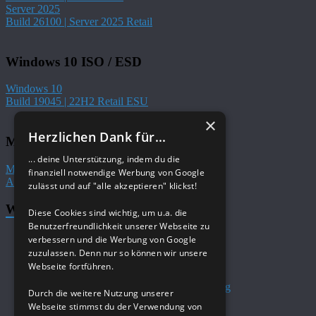
Server 2025
Build 26100 | Server 2025 Retail
Windows 10 ISO / ESD
Windows 10
Build 19045 | 22H2 Retail ESU
×
Herzlichen Dank für...
Microsoft 365
... deine Unterstützung, indem du die
Microsoft 365 / Office
finanziell notwendige Werbung von Google
Aktuelle Versionen
zulässt und auf "alle akzeptieren" klickst!
Windows Tutorials im Wiki
Diese Cookies sind wichtig, um u.a. die
Benutzerfreundlichkeit unserer Webseite zu
Windows 11 Tutorials von A-Z
verbessern und die Werbung von Google
Windows 11 Boot und Login‎
zuzulassen. Denn nur so können wir unsere
Windows 11 Desktop Datei Explorer
Webseite fortführen.
Windows 11 Installation
Windows 11 Reparatur und Fehlerbehebung
Durch die weitere Nutzung unserer
Windows 10 Tutorials von A-Z
Webseite stimmst du der Verwendung von