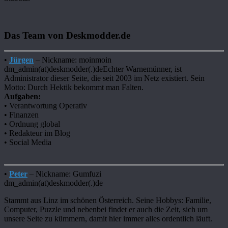
Das Team von Deskmodder.de
•
Jürgen
– Nickname: moinmoin
dm_admin(at)deskmodder(.)deEchter Warnemünner, ist
Administrator dieser Seite, die seit 2003 im Netz existiert. Sein
Motto: Durch Hektik bekommt man Falten.
Aufgaben:
• Verantwortung Operativ
• Finanzen
• Ordnung global
• Redakteur im Blog
• Social Media
•
Peter
– Nickname: Gumfuzi
dm_admin(at)deskmodder(.)de
Stammt aus Linz im schönen Österreich. Seine Hobbys: Familie,
Computer, Puzzle und nebenbei findet er auch die Zeit, sich um
unsere Seite zu kümmern, damit hier immer alles ordentlich läuft.