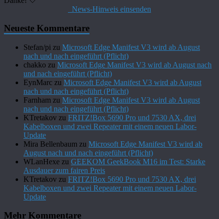
Danke! 🤍
News-Hinweis einsenden
Neueste Kommentare
Stefan/pi
zu
Microsoft Edge Manifest V3 wird ab August
nach und nach eingeführt (Pflicht)
chakko
zu
Microsoft Edge Manifest V3 wird ab August nach
und nach eingeführt (Pflicht)
EynMarc
zu
Microsoft Edge Manifest V3 wird ab August
nach und nach eingeführt (Pflicht)
Farnham
zu
Microsoft Edge Manifest V3 wird ab August
nach und nach eingeführt (Pflicht)
KTretakov
zu
FRITZ!Box 5690 Pro und 7530 AX, drei
Kabelboxen und zwei Repeater mit einem neuen Labor-
Update
Mira Bellenbaum
zu
Microsoft Edge Manifest V3 wird ab
August nach und nach eingeführt (Pflicht)
WLanHexe
zu
GEEKOM GeekBook M16 im Test: Starke
Ausdauer zum fairen Preis
KTretakov
zu
FRITZ!Box 5690 Pro und 7530 AX, drei
Kabelboxen und zwei Repeater mit einem neuen Labor-
Update
Mehr Kommentare