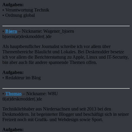
Aufgaben:
• Verantwortung Technik
• Ordnung global
•
Bjørn
– Nickname: Wagener_bjoern
bjoern(at)deskmodder(.)de
Als hauptberuflicher Journalist schreibe ich vor allem über
Themenbereiche Blaulicht und Lokales. Bei Deskmodder besetze
ich vor allem die Berichterstattung zu Apple, Linux und IT-Security,
bin aber auch für andere spannende Themen offen.
Aufgaben:
• Redakteur im Blog
•
Thomas
– Nickname: W8U
tl(at)deskmodder(.)de
Technikliebhaber aus Niedersachsen und seit 2013 bei den
Deskmoddern. Ist begeisterter Blogger und beschäftigt sich in seiner
Freizeit noch mit Grafik- und Webdesign sowie Sport.
Aufgaben: