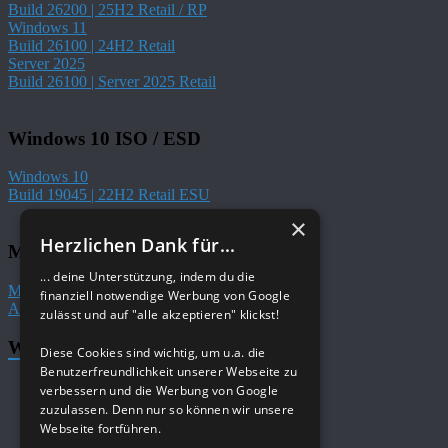
Build 26200 | 25H2 Retail / RP
Windows 11
Build 26100 | 24H2 Retail
Server 2025
Build 26100 | Server 2025 Retail
Windows 10 ISO / ESD
Windows 10
Build 19045 | 22H2 Retail ESU
×
Herzlichen Dank für...
Microsoft 365
... deine Unterstützung, indem du die
Microsoft 365 / Office
finanziell notwendige Werbung von Google
Aktuelle Versionen
zulässt und auf "alle akzeptieren" klickst!
Windows Tutorials im Wiki
Diese Cookies sind wichtig, um u.a. die
Benutzerfreundlichkeit unserer Webseite zu
Windows 11 Tutorials von A-Z
verbessern und die Werbung von Google
Windows 11 Boot und Login‎
zuzulassen. Denn nur so können wir unsere
Windows 11 Desktop Datei Explorer
Webseite fortführen.
Windows 11 Installation