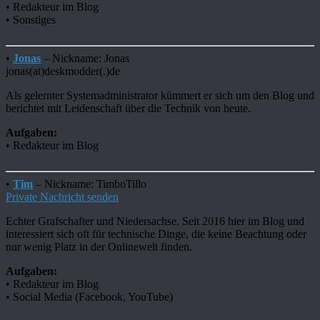
• Redakteur im Blog
• Sonstiges
•
Jonas
– Nickname: Jonas
jonas(at)deskmodder(.)de
Als gelernter Systemadministrator kümmert er sich um den Blog und
berichtet mit Leidenschaft über die Technik von heute.
Aufgaben:
• Redakteur im Blog
•
Tim
– Nickname: TimboTillo
Private Nachricht senden
Echter Grafschafter und Niedersachse. Seit 2016 hier im Blog und
interessiert sich oft für technische Dinge, die keine Beachtung oder
nur wenig Platz in der Onlinewelt finden.
Aufgaben:
• Redakteur im Blog
• Social Media (Facebook, YouTube)