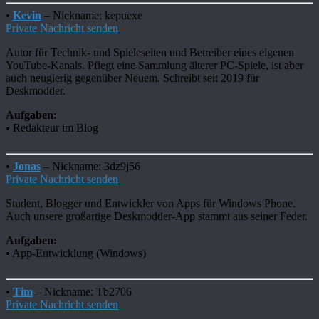
•
Kevin
– Nickname: kepuexe
Private Nachricht senden
Autor für Technik- und Spieleseiten und Betreiber eines eigenen
YouTube-Kanals. Pflegt eine Sammlung älterer PC-Spiele, ist aber
auch neugierig gegenüber Neuem. Schreibt seit 2019 für
Deskmodder.
Aufgaben:
• Redakteur im Blog
•
Jonas
– Nickname: 3dz9j56
Private Nachricht senden
Student, Blogger und Entwickler von Apps für Windows Phone.
Auch unsere großartige Deskmodder-App stammt aus seiner Feder.
Aufgaben:
• App-Entwicklung (Windows)
•
Tim
– Nickname: Tb2706
Private Nachricht senden