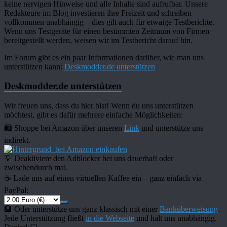
keine nervigen Hinweise und alle Inhalte sind aufrufbar. Unsere
Redakteure im Blog investieren ihre Freizeit und schreiben
vollkommen unabhängig – dies gilt auch für etwaige Testberichte.
Wenn uns Testgeräte für einen bestimmten Zeitraum von Firmen
bereitgestellt werden, weisen wir im Testbericht darauf hin.
Im Forum gibt es ein paar Informationen darüber, wie man uns
unterstützen kann:
Deskmodder.de unterstützen
Deskmodder.de unterstützen
Wir freuen uns, dass du hier bist! Wenn du uns unterstützen
möchtest, gibt es dafür mehrere einfache Möglichkeiten:
🛍️ Shoppe bei Amazon über unseren
Link
und unterstütze uns
indirekt.
bei Amazon einkaufen
💡 Deaktiviere den Adblocker bei uns dauerhaft oder
zwischendurch mal.
☕️ Lade uns auf einen virtuellen Kaffee ein – ganz einfach via
PayPal:
🏦 Oder unterstütze uns ganz klassisch mit einer
Banküberweisung
.
Jede Unterstützung fließt
in die Webseite
und hält uns unabhängig.