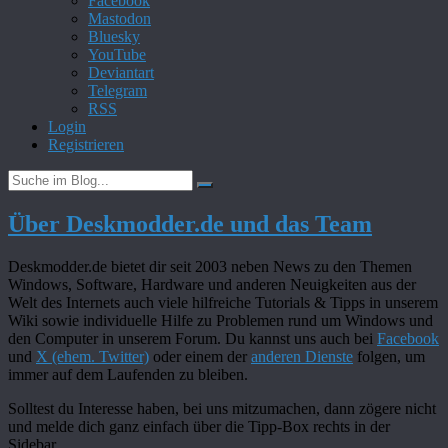
Facebook
Mastodon
Bluesky
YouTube
Deviantart
Telegram
RSS
Login
Registrieren
Über Deskmodder.de und das Team
Deskmodder.de bietet dir seit 2003 neben News zu den Themen
Windows, Software, Hardware und anderen Neuigkeiten aus der
Welt des Internets auch viele hilfreiche Tutorials & Tipps in unserem
Wiki sowie individuelle Hilfe zu Problemen rund um Windows und
den Computer in unserem Forum. Du kannst uns auch bei
Facebook
und
X (ehem. Twitter)
oder einem der
anderen Dienste
folgen, um
immer auf dem Laufenden zu bleiben.
Solltest du Interesse haben, bei uns mitzumachen, dann zögere nicht
und melde dich ganz einfach über die Tipp-Box rechts in der
Sidebar.